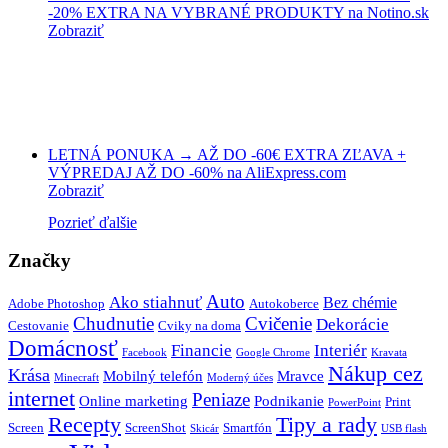
-20% EXTRA NA VYBRANÉ PRODUKTY na Notino.sk
Zobraziť
LETNÁ PONUKA → AŽ DO -60€ EXTRA ZĽAVA +
VÝPREDAJ AŽ DO -60% na AliExpress.com
Zobraziť
Pozrieť ďalšie
Značky
Auto
Ako stiahnuť
Bez chémie
Adobe Photoshop
Autokoberce
Chudnutie
Cvičenie
Dekorácie
Cestovanie
Cviky na doma
Domácnosť
Financie
Interiér
Facebook
Google Chrome
Kravata
Nákup cez
Krása
Mobilný telefón
Mravce
Minecraft
Moderný účes
internet
Peniaze
Online marketing
Podnikanie
Print
PowerPoint
Recepty
Tipy a rady
Screen
ScreenShot
Smartfón
Skicár
USB flash